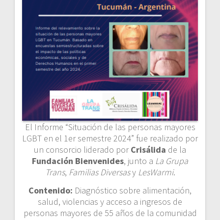
El Informe “Situación de las personas mayores
LGBT en el 1er semestre 2024” fue realizado por
un consorcio liderado por
Crisálida
de la
Fundación Bienvenides
, junto a
La Grupa
Trans
,
Familias Diversas
y
LesWarmi
.
Contenido:
Diagnóstico sobre alimentación,
salud, violencias y acceso a ingresos de
personas mayores de 55 años de la comunidad