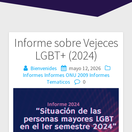
Informe sobre Vejeces
Navegación
LGBT+ (2024)
de
entradas
Bienvenides
mayo 12, 2026
Informes
Informes ONU 2009
Informes
Tematicos
0