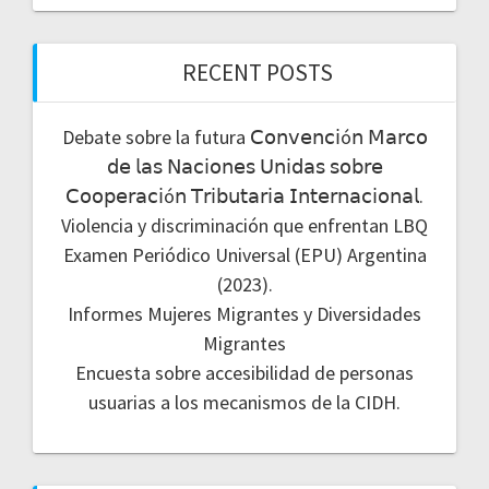
RECENT POSTS
Debate sobre la futura 𝖢𝗈𝗇𝗏𝖾𝗇𝖼𝗂ó𝗇 𝖬𝖺𝗋𝖼𝗈
𝖽𝖾 𝗅𝖺𝗌 𝖭𝖺𝖼𝗂𝗈𝗇𝖾𝗌 𝖴𝗇𝗂𝖽𝖺𝗌 𝗌𝗈𝖻𝗋𝖾
𝖢𝗈𝗈𝗉𝖾𝗋𝖺𝖼𝗂ó𝗇 𝖳𝗋𝗂𝖻𝗎𝗍𝖺𝗋𝗂𝖺 𝖨𝗇𝗍𝖾𝗋𝗇𝖺𝖼𝗂𝗈𝗇𝖺𝗅.
Violencia y discriminación que enfrentan LBQ
Examen Periódico Universal (EPU) Argentina
(2023).
Informes Mujeres Migrantes y Diversidades
Migrantes
Encuesta sobre accesibilidad de personas
usuarias a los mecanismos de la CIDH.