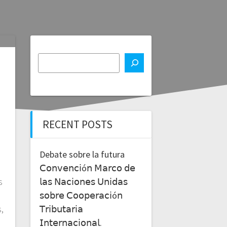
RECENT POSTS
Debate sobre la futura
𝖢𝗈𝗇𝗏𝖾𝗇𝖼𝗂ó𝗇 𝖬𝖺𝗋𝖼𝗈 𝖽𝖾
𝗅𝖺𝗌 𝖭𝖺𝖼𝗂𝗈𝗇𝖾𝗌 𝖴𝗇𝗂𝖽𝖺𝗌
s
𝗌𝗈𝖻𝗋𝖾 𝖢𝗈𝗈𝗉𝖾𝗋𝖺𝖼𝗂ó𝗇
𝖳𝗋𝗂𝖻𝗎𝗍𝖺𝗋𝗂𝖺
,
𝖨𝗇𝗍𝖾𝗋𝗇𝖺𝖼𝗂𝗈𝗇𝖺𝗅.